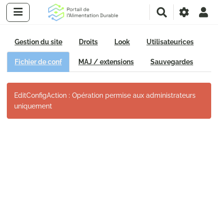
R
e
c
h
Gestion du site
Droits
Look
Utilisateurices
e
r
Fichier de conf
MAJ / extensions
Sauvegardes
c
h
e
EditConfigAction : Opération permise aux administrateurs
r
uniquement