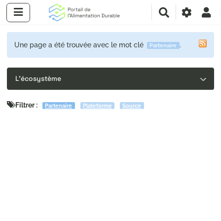
R
e
c
h
Une page a été trouvée avec le mot clé
.
Partenaire
e
r
c
L'écosystème
h
e
r
Filtrer :
Partenaire
Plateforme
Source