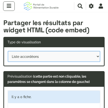
R
e
c
Partager les résultats par
h
e
widget HTML (code embed)
r
c
h
Type de visualisation
e
r
Prévisualisation
(cette partie est non cliquable, les
paramêtres se changent dans la colonne de gauche)