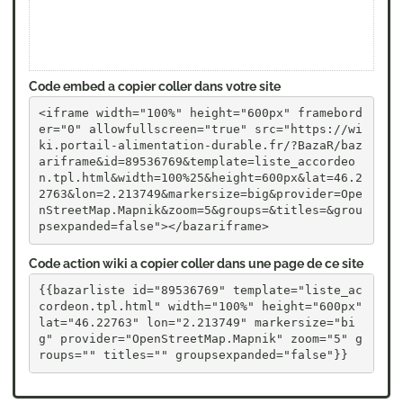
Code embed a copier coller dans votre site
<iframe width="100%" height="600px" framebord
er="0" allowfullscreen="true" src="https://wi
ki.portail-alimentation-durable.fr/?BazaR/baz
ariframe&id=89536769&template=liste_accordeo
n.tpl.html&width=100%25&height=600px&lat=46.2
2763&lon=2.213749&markersize=big&provider=Ope
nStreetMap.Mapnik&zoom=5&groups=&titles=&grou
psexpanded=false"></bazariframe>
Code action wiki a copier coller dans une page de ce site
{{bazarliste id="89536769" template="liste_ac
cordeon.tpl.html" width="100%" height="600px" 
lat="46.22763" lon="2.213749" markersize="bi
g" provider="OpenStreetMap.Mapnik" zoom="5" g
roups="" titles="" groupsexpanded="false"}}