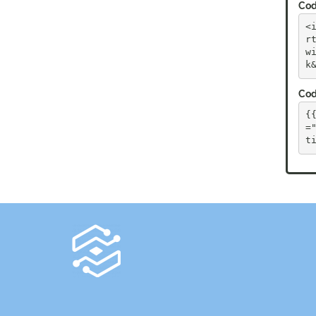
Cod
<
r
w
k
Cod
{
=
t