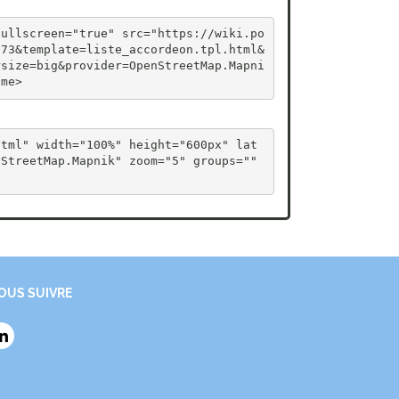
fullscreen="true" src="https://wiki.po
773&template=liste_accordeon.tpl.html&
rsize=big&provider=OpenStreetMap.Mapni
ame>
html" width="100%" height="600px" lat
StreetMap.Mapnik" zoom="5" groups="" 
OUS SUIVRE