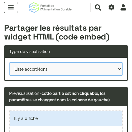
R
e
c
Partager les résultats par
h
e
widget HTML (code embed)
r
c
h
Type de visualisation
e
r
Prévisualisation
(cette partie est non cliquable, les
paramêtres se changent dans la colonne de gauche)