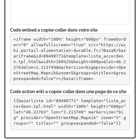
Code embed a copier coller dans votre site
<iframe width="100%" height="600px" framebord
er="0" allowfullscreen="true" src="https://wi
ki.portail-alimentation-durable.fr/?BazaR/baz
ariframe&id=89490771&template=liste_accordeo
n.tpl.html&width=100%25&height=600px&lat=46.2
2763&lon=2.213749&markersize=big&provider=Ope
nStreetMap.Mapnik&zoom=5&groups=&titles=&grou
psexpanded=false"></bazariframe>
Code action wiki a copier coller dans une page de ce site
{{bazarliste id="89490771" template="liste_ac
cordeon.tpl.html" width="100%" height="600px" 
lat="46.22763" lon="2.213749" markersize="bi
g" provider="OpenStreetMap.Mapnik" zoom="5" g
roups="" titles="" groupsexpanded="false"}}