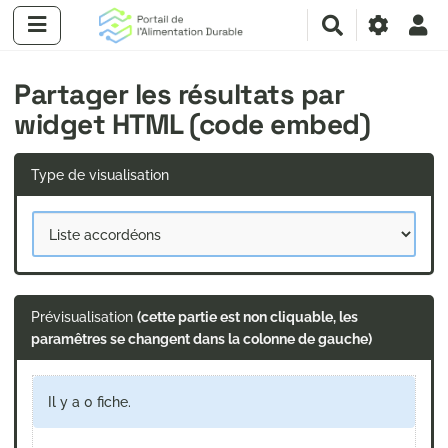
R
e
c
Partager les résultats par
h
e
widget HTML (code embed)
r
c
h
Type de visualisation
e
r
Prévisualisation
(cette partie est non cliquable, les
paramêtres se changent dans la colonne de gauche)