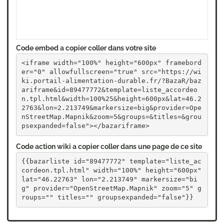
Code embed a copier coller dans votre site
<iframe width="100%" height="600px" framebord
er="0" allowfullscreen="true" src="https://wi
ki.portail-alimentation-durable.fr/?BazaR/baz
ariframe&id=89477772&template=liste_accordeo
n.tpl.html&width=100%25&height=600px&lat=46.2
2763&lon=2.213749&markersize=big&provider=Ope
nStreetMap.Mapnik&zoom=5&groups=&titles=&grou
psexpanded=false"></bazariframe>
Code action wiki a copier coller dans une page de ce site
{{bazarliste id="89477772" template="liste_ac
cordeon.tpl.html" width="100%" height="600px" 
lat="46.22763" lon="2.213749" markersize="bi
g" provider="OpenStreetMap.Mapnik" zoom="5" g
roups="" titles="" groupsexpanded="false"}}