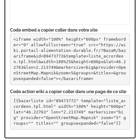
Code embed a copier coller dans votre site
<iframe width="100%" height="600px" framebord
er="0" allowfullscreen="true" src="https://wi
ki.portail-alimentation-durable.fr/?BazaR/baz
ariframe&id=89473772&template=liste_accordeo
n.tpl.html&width=100%25&height=600px&lat=46.2
2763&lon=2.213749&markersize=big&provider=Ope
nStreetMap.Mapnik&zoom=5&groups=&titles=&grou
psexpanded=false"></bazariframe>
Code action wiki a copier coller dans une page de ce site
{{bazarliste id="89473772" template="liste_ac
cordeon.tpl.html" width="100%" height="600px" 
lat="46.22763" lon="2.213749" markersize="bi
g" provider="OpenStreetMap.Mapnik" zoom="5" g
roups="" titles="" groupsexpanded="false"}}