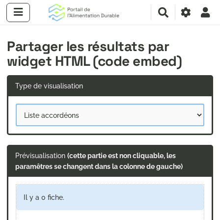
R
e
c
Partager les résultats par
h
e
widget HTML (code embed)
r
c
h
Type de visualisation
e
r
Prévisualisation
(cette partie est non cliquable, les
paramêtres se changent dans la colonne de gauche)