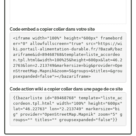
Code embed a copier coller dans votre site
<iframe width="100%" height="600px" framebord
er="0" allowfullscreen="true" src="https://wi
ki.portail-alimentation-durable.fr/?BazaR/baz
ariframe&id=89468768&template=liste_accordeo
n.tpl.html&width=100%25&height=600px&lat=46.2
2763&lon=2.213749&markersize=big&provider=Ope
nStreetMap.Mapnik&zoom=5&groups=&titles=&grou
psexpanded=false"></bazariframe>
Code action wiki a copier coller dans une page de ce site
{{bazarliste id="89468768" template="liste_ac
cordeon.tpl.html" width="100%" height="600px" 
lat="46.22763" lon="2.213749" markersize="bi
g" provider="OpenStreetMap.Mapnik" zoom="5" g
roups="" titles="" groupsexpanded="false"}}