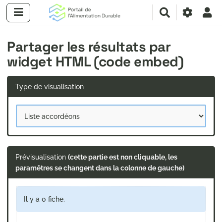
R
e
c
Partager les résultats par
h
e
widget HTML (code embed)
r
c
h
Type de visualisation
e
r
Prévisualisation
(cette partie est non cliquable, les
paramêtres se changent dans la colonne de gauche)