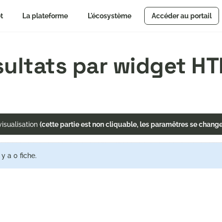
t
La plateforme
L'écosystème
Accéder au portail
ésultats par widget H
isualisation
(cette partie est non cliquable, les paramêtres se chang