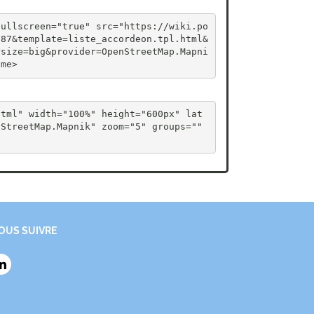
fullscreen="true" src="https://wiki.po
787&template=liste_accordeon.tpl.html&
rsize=big&provider=OpenStreetMap.Mapni
ame>
html" width="100%" height="600px" lat
StreetMap.Mapnik" zoom="5" groups="" 
OUS SUIVRE