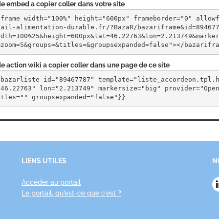
e embed a copier coller dans votre site
iframe width="100%" height="600px" frameborder="0" allow
tail-alimentation-durable.fr/?BazaR/bazariframe&id=89467
idth=100%25&height=600px&lat=46.22763&lon=2.213749&marke
&zoom=5&groups=&titles=&groupsexpanded=false"></bazarifr
e action wiki a copier coller dans une page de ce site
{bazarliste id="89467787" template="liste_accordeon.tpl.
"46.22763" lon="2.213749" markersize="big" provider="Open
itles="" groupsexpanded="false"}}
LIENS UTILES
N
Accéder au portail
Le portail, qu'est-ce que c'est ?