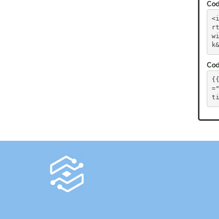
Cod
<
r
w
k
Cod
{
=
t