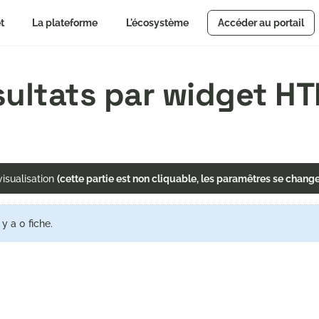
t
La plateforme
L'écosystème
Accéder au portail
ésultats par widget H
isualisation
(cette partie est non cliquable, les paramêtres se chang