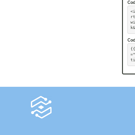
Cod
<
r
w
k
Cod
{
=
t