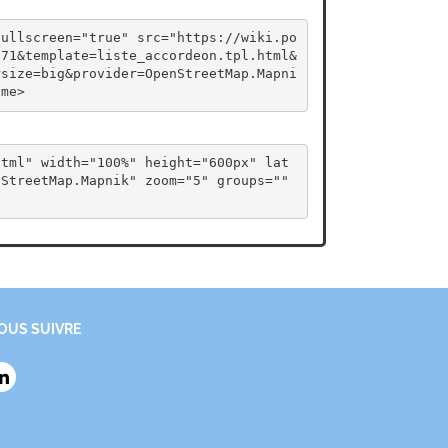
fullscreen="true" src="https://wiki.po
771&template=liste_accordeon.tpl.html&
rsize=big&provider=OpenStreetMap.Mapni
ame>
html" width="100%" height="600px" lat
StreetMap.Mapnik" zoom="5" groups="" 
OUS SUIVRE