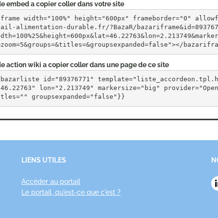
e embed a copier coller dans votre site
iframe width="100%" height="600px" frameborder="0" allow
tail-alimentation-durable.fr/?BazaR/bazariframe&id=89376
idth=100%25&height=600px&lat=46.22763&lon=2.213749&marke
&zoom=5&groups=&titles=&groupsexpanded=false"></bazarifr
e action wiki a copier coller dans une page de ce site
{bazarliste id="89376771" template="liste_accordeon.tpl.
"46.22763" lon="2.213749" markersize="big" provider="Open
itles="" groupsexpanded="false"}}
LIENS UTILES
N
Accéder au portail
Le portail, qu'est-ce que c'est ?