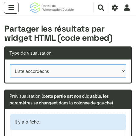
R
e
c
Partager les résultats par
h
e
widget HTML (code embed)
r
c
h
Type de visualisation
e
r
Prévisualisation
(cette partie est non cliquable, les
paramêtres se changent dans la colonne de gauche)