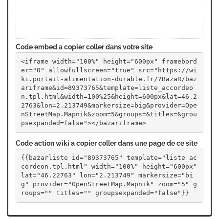
Code embed a copier coller dans votre site
<iframe width="100%" height="600px" framebord
er="0" allowfullscreen="true" src="https://wi
ki.portail-alimentation-durable.fr/?BazaR/baz
ariframe&id=89373765&template=liste_accordeo
n.tpl.html&width=100%25&height=600px&lat=46.2
2763&lon=2.213749&markersize=big&provider=Ope
nStreetMap.Mapnik&zoom=5&groups=&titles=&grou
psexpanded=false"></bazariframe>
Code action wiki a copier coller dans une page de ce site
{{bazarliste id="89373765" template="liste_ac
cordeon.tpl.html" width="100%" height="600px" 
lat="46.22763" lon="2.213749" markersize="bi
g" provider="OpenStreetMap.Mapnik" zoom="5" g
roups="" titles="" groupsexpanded="false"}}