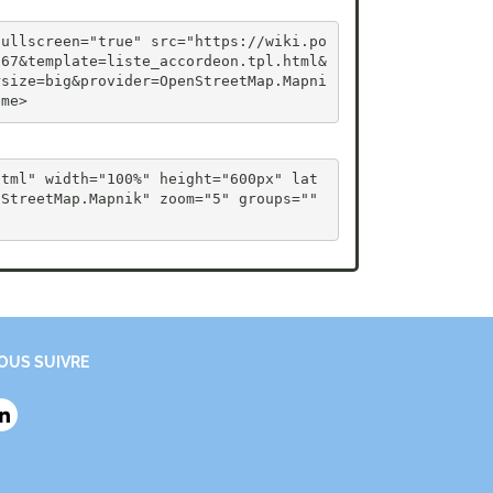
fullscreen="true" src="https://wiki.po
767&template=liste_accordeon.tpl.html&
rsize=big&provider=OpenStreetMap.Mapni
ame>
html" width="100%" height="600px" lat
StreetMap.Mapnik" zoom="5" groups="" 
OUS SUIVRE