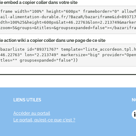
e embed a copier coller dans votre site
iframe width="100%" height="600px" frameborder="0" allow
tail-alimentation-durable.fr/?BazaR/bazariframe&id=89371
idth=100%25&height=600px&lat=46.22763&lon=2.213749&marke
&zoom=5&groups=&titles=&groupsexpanded=false"></bazarifr
e action wiki a copier coller dans une page de ce site
{bazarliste id="89371767" template="liste_accordeon.tpl.
"46.22763" lon="2.213749" markersize="big" provider="Open
itles="" groupsexpanded="false"}}
LIENS UTILES
N
Accéder au portail
Le portail, qu'est-ce que c'est ?