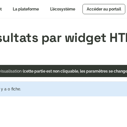
t
La plateforme
L'écosystème
Accéder au portail
ésultats par widget H
isualisation
(cette partie est non cliquable, les paramêtres se chang