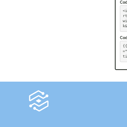
Cod
<
r
w
k
Cod
{
=
t