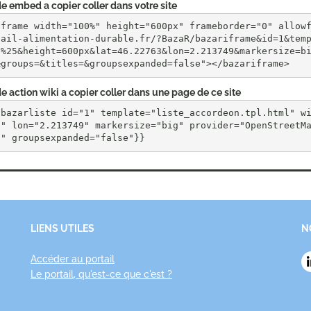
e embed a copier coller dans votre site
iframe width="100%" height="600px" frameborder="0" allow
tail-alimentation-durable.fr/?BazaR/bazariframe&id=1&tem
0%25&height=600px&lat=46.22763&lon=2.213749&markersize=b
&groups=&titles=&groupsexpanded=false"></bazariframe>
e action wiki a copier coller dans une page de ce site
{bazarliste id="1" template="liste_accordeon.tpl.html" w
3" lon="2.213749" markersize="big" provider="OpenStreetM
"" groupsexpanded="false"}}
LIENS UTILES
N
Accéder au portail
Le portail, qu'est-ce que c'est ?