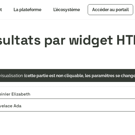
t
La plateforme
L'écosystème
Accéder au portail
ésultats par widget H
isualisation
(cette partie est non cliquable, les paramêtres se chang