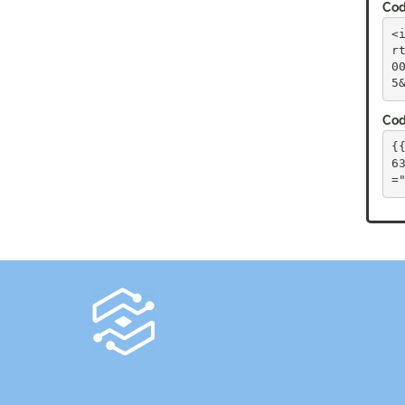
Cod
<
r
0
5
Cod
{
6
=