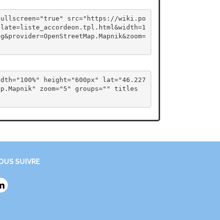
fullscreen="true" src="https://wiki.po
plate=liste_accordeon.tpl.html&width=1
ig&provider=OpenStreetMap.Mapnik&zoom=
idth="100%" height="600px" lat="46.227
ap.Mapnik" zoom="5" groups="" titles
OUS SUIVRE