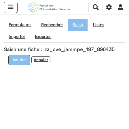
R
e
c
h
Formulaires
Rechercher
Saisir
Listes
e
r
Importer
Exporter
c
Saisir une fiche : zz_cve_jammpe_197_896435
h
e
Valider
Annuler
r