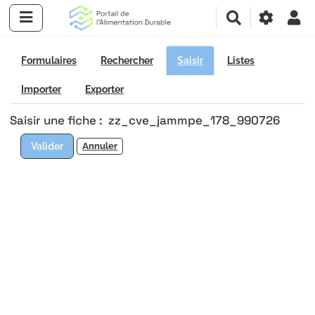
R
e
c
h
Formulaires
Rechercher
Saisir
Listes
e
r
Importer
Exporter
c
Saisir une fiche : zz_cve_jammpe_178_990726
h
e
Valider
Annuler
r