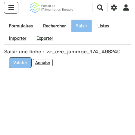
R
e
c
h
Formulaires
Rechercher
Saisir
Listes
e
r
Importer
Exporter
c
Saisir une fiche : zz_cve_jammpe_174_498240
h
e
Valider
Annuler
r