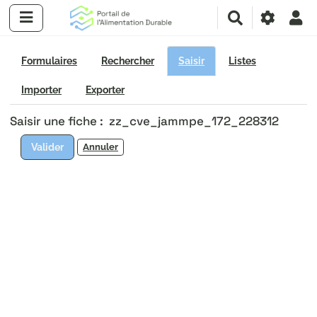
R
e
c
h
Formulaires
Rechercher
Saisir
Listes
e
r
Importer
Exporter
c
Saisir une fiche : zz_cve_jammpe_172_228312
h
e
Valider
Annuler
r