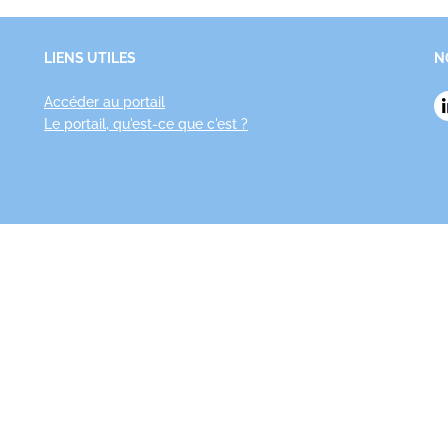
LIENS UTILES
N
Accéder au portail
Le portail, qu'est-ce que c'est ?