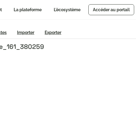
t
La plateforme
L'écosystème
Accéder au portail
stes
Importer
Exporter
mpe_161_380259