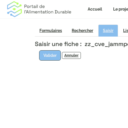
Accueil
Le proje
Formulaires
Rechercher
Saisir
Li
Saisir une fiche : zz_cve_jam
Valider
Annuler