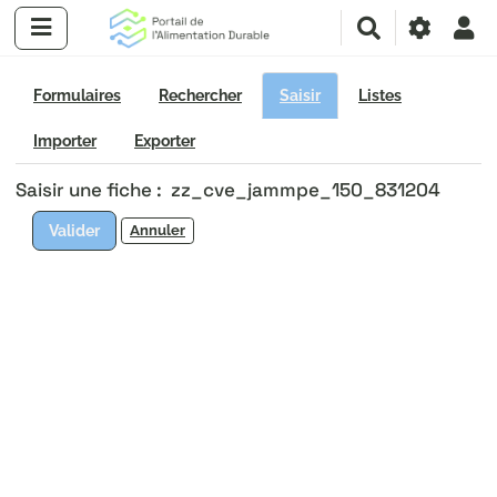
R
e
c
h
Formulaires
Rechercher
Saisir
Listes
e
r
Importer
Exporter
c
Saisir une fiche : zz_cve_jammpe_150_831204
h
e
Valider
Annuler
r