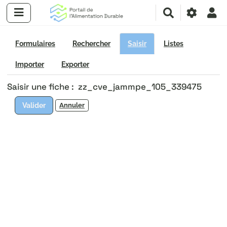
R
e
c
h
Formulaires
Rechercher
Saisir
Listes
e
r
Importer
Exporter
c
Saisir une fiche : zz_cve_jammpe_105_339475
h
e
Valider
Annuler
r