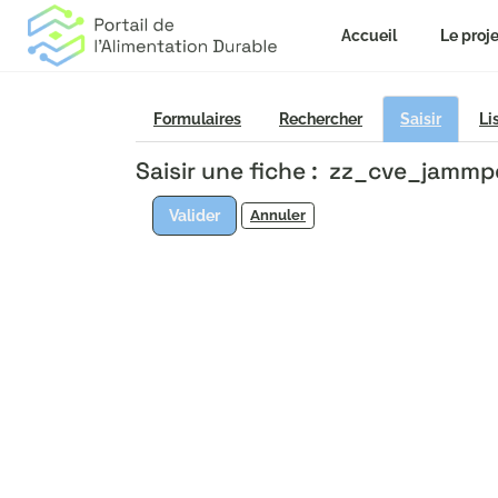
Accueil
Le proje
Formulaires
Rechercher
Saisir
Li
Saisir une fiche : zz_cve_jamm
Valider
Annuler