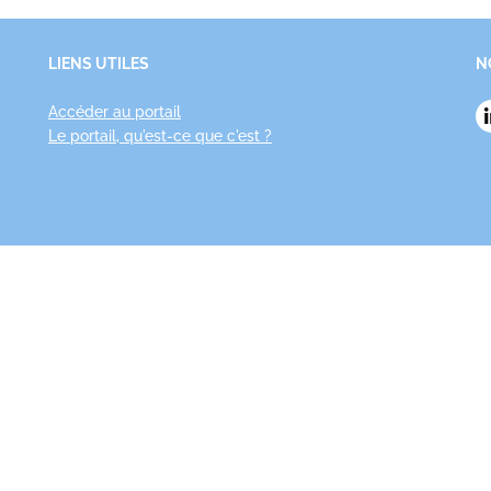
LIENS UTILES
N
Accéder au portail
Le portail, qu'est-ce que c'est ?