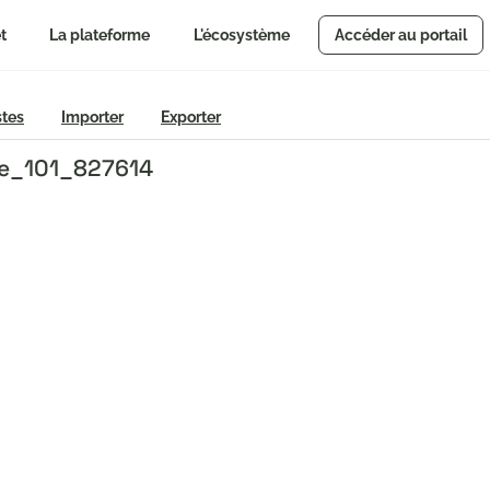
t
La plateforme
L'écosystème
Accéder au portail
stes
Importer
Exporter
pe_101_827614