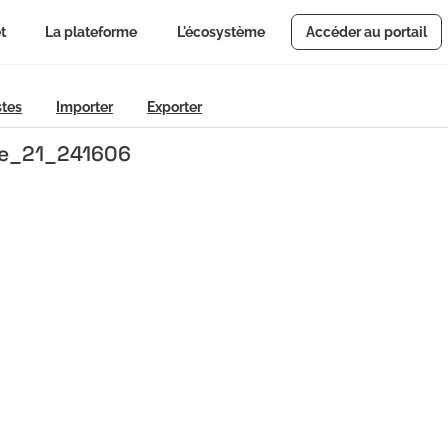
t
La plateforme
L'écosystème
Accéder au portail
stes
Importer
Exporter
mpe_21_241606