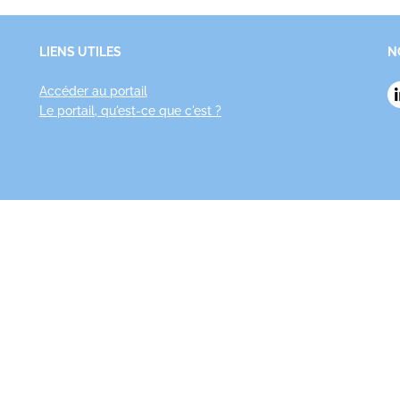
LIENS UTILES
N
Accéder au portail
Le portail, qu'est-ce que c'est ?