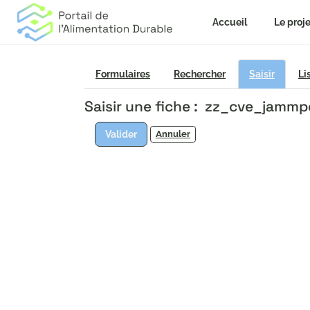
Accueil
Le proje
Formulaires
Rechercher
Saisir
Li
Saisir une fiche : zz_cve_jam
Valider
Annuler