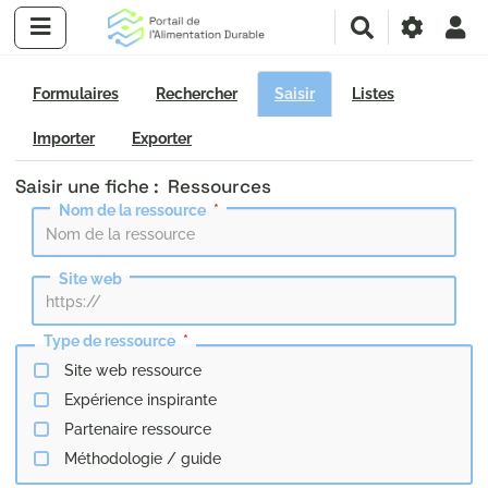
R
e
c
h
Formulaires
Rechercher
Saisir
Listes
e
r
Importer
Exporter
c
Saisir une fiche : Ressources
h
e
Nom de la ressource
r
Site web
Type de ressource
Site web ressource
Expérience inspirante
Partenaire ressource
Méthodologie / guide