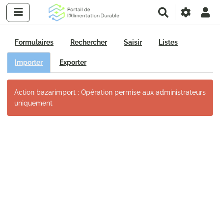
R
e
c
h
Formulaires
Rechercher
Saisir
Listes
e
r
Importer
Exporter
c
h
Action bazarimport : Opération permise aux administrateurs
e
uniquement
r