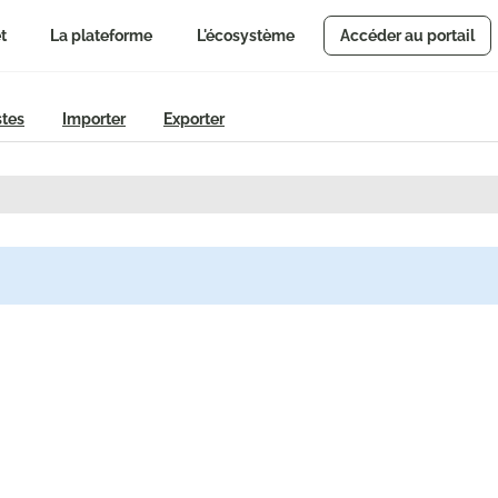
t
La plateforme
L'écosystème
Accéder au portail
stes
Importer
Exporter