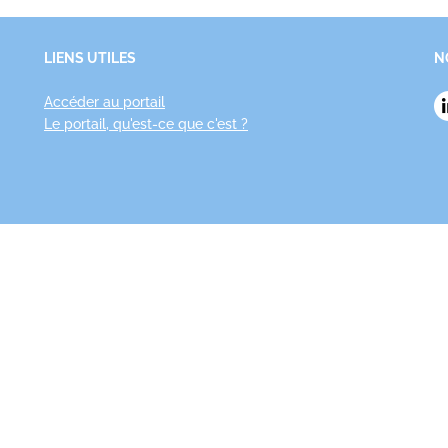
LIENS UTILES
N
Accéder au portail
Le portail, qu'est-ce que c'est ?