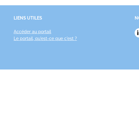
LIENS UTILES
N
Accéder au portail
Le portail, qu'est-ce que c'est ?