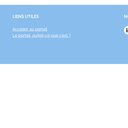
LIENS UTILES
N
Accéder au portail
Le portail, qu'est-ce que c'est ?