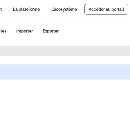
t
La plateforme
L'écosystème
Accéder au portail
stes
Importer
Exporter