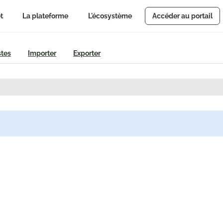
t
La plateforme
L'écosystème
Accéder au portail
stes
Importer
Exporter