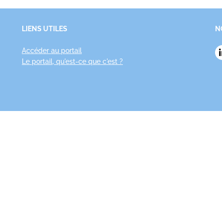
LIENS UTILES
N
Accéder au portail
Le portail, qu'est-ce que c'est ?