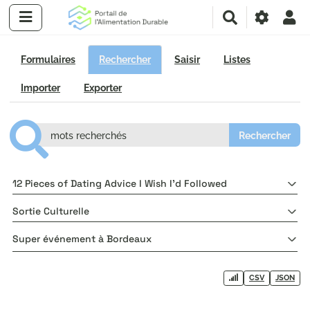
R
e
c
h
Formulaires
Rechercher
Saisir
Listes
e
r
Importer
Exporter
c
h
e
r
12 Pieces of Dating Advice I Wish I'd Followed
Sortie Culturelle
Super événement à Bordeaux
CSV
JSON