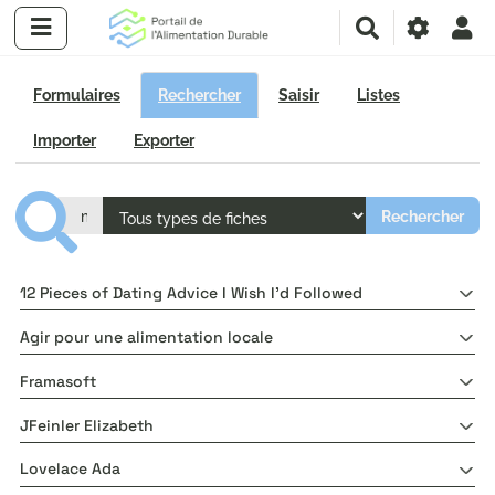
R
e
c
h
Formulaires
Rechercher
Saisir
Listes
e
r
Importer
Exporter
c
h
e
r
12 Pieces of Dating Advice I Wish I'd Followed
Agir pour une alimentation locale
Framasoft
JFeinler Elizabeth
Lovelace Ada